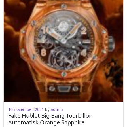
10 november, 2021
10 november, 2021
by
admin
Fake Hublot Big Bang Tourbillon
Automatisk Orange Sapphire