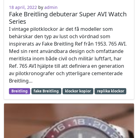
24 november, 2021
18 april, 2022
by
admin
Fake Breitling debuterar Super AVI Watch
Series
I vintage pilotklockor är det få modeller som
behärskar den typ av lust och vördnad som
inspirerats av Fake Breitling Ref från 1953. 765 AVI.
Med sin rent användbara design och omfattande
meritlista inom både civil och militär luftfart, har
Ref. 765 AVI hjälpte till att definiera en generation
av pilotkronografer och ytterligare cementerade
Breitling…
Breitling
fake Breitling
klockor kopior
replika klockor