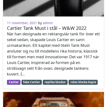
11 november, 2021
11 november, 2021
by
admin
Cartier Tank Must i stål – W&W 2022
När han designade en rektangulär tank för över ett
sekel sedan, skapade Louis Cartier en sann
urmakarikon. Ett kapitel med titeln Tank Must
ansluter sig nu till modellens rika historia, klassisk
till formen men med innovationer. Det var 1917 när
Louis Cartier, inspirerad av formen på en
stridsvagn sett från ovan, designade tankens
kuvert. I…
Cartier
fake Cartier
replika klockor
rolex klocka kopia