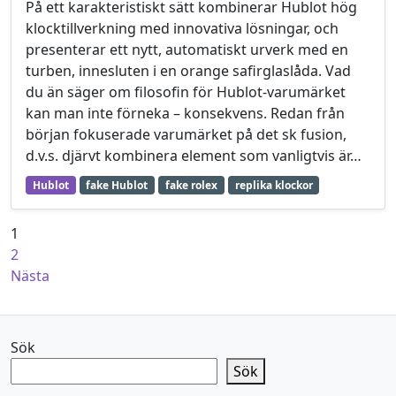
På ett karakteristiskt sätt kombinerar Hublot hög
klocktillverkning med innovativa lösningar, och
presenterar ett nytt, automatiskt urverk med en
turben, innesluten i en orange safirglaslåda. Vad
du än säger om filosofin för Hublot-varumärket
kan man inte förneka – konsekvens. Redan från
början fokuserade varumärket på det sk fusion,
d.v.s. djärvt kombinera element som vanligtvis är…
Hublot
fake Hublot
fake rolex
replika klockor
Sidnumrering för inlägg
1
2
Nästa
Sök
Sök