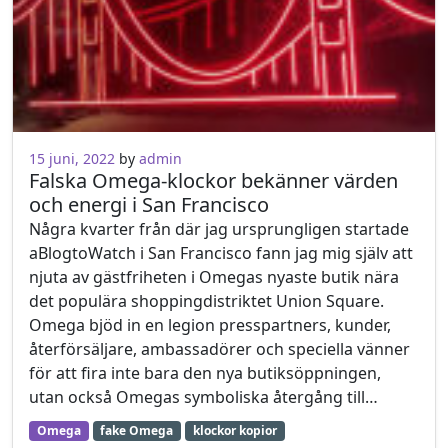
29 november, 2021
15 juni, 2022
by
admin
Falska Omega-klockor bekänner värden
och energi i San Francisco
Några kvarter från där jag ursprungligen startade
aBlogtoWatch i San Francisco fann jag mig själv att
njuta av gästfriheten i Omegas nyaste butik nära
det populära shoppingdistriktet Union Square.
Omega bjöd in en legion presspartners, kunder,
återförsäljare, ambassadörer och speciella vänner
för att fira inte bara den nya butiksöppningen,
utan också Omegas symboliska återgång till…
Omega
fake Omega
klockor kopior