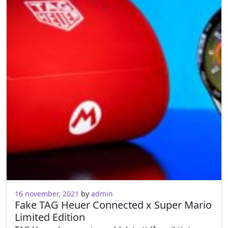
16 november, 2021
16 november, 2021
by
admin
Fake TAG Heuer Connected x Super Mario
Limited Edition