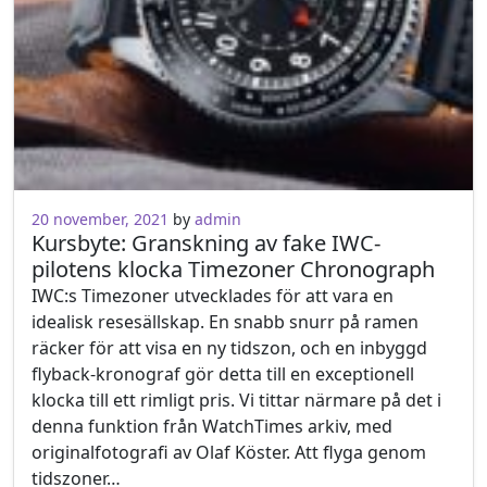
20 november, 2021
20 november, 2021
by
admin
Kursbyte: Granskning av fake IWC-
pilotens klocka Timezoner Chronograph
IWC:s Timezoner utvecklades för att vara en
idealisk resesällskap. En snabb snurr på ramen
räcker för att visa en ny tidszon, och en inbyggd
flyback-kronograf gör detta till en exceptionell
klocka till ett rimligt pris. Vi tittar närmare på det i
denna funktion från WatchTimes arkiv, med
originalfotografi av Olaf Köster. Att flyga genom
tidszoner…