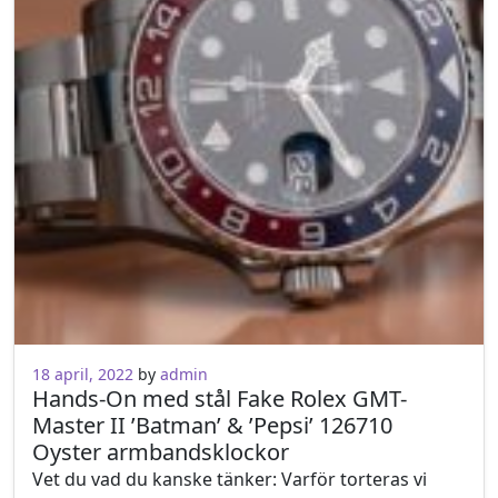
22 november, 2021
18 april, 2022
by
admin
Hands-On med stål Fake Rolex GMT-
Master II ’Batman’ & ’Pepsi’ 126710
Oyster armbandsklockor
Vet du vad du kanske tänker: Varför torteras vi