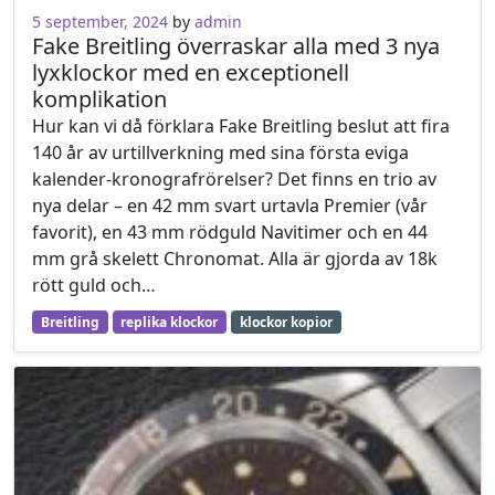
5 september, 2024
by
admin
Fake Breitling överraskar alla med 3 nya
lyxklockor med en exceptionell
komplikation
Hur kan vi då förklara Fake Breitling beslut att fira
140 år av urtillverkning med sina första eviga
kalender-kronografrörelser? Det finns en trio av
nya delar – en 42 mm svart urtavla Premier (vår
favorit), en 43 mm rödguld Navitimer och en 44
mm grå skelett Chronomat. Alla är gjorda av 18k
rött guld och…
Breitling
replika klockor
klockor kopior