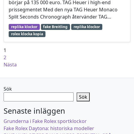
börjar på 135 000 euro. TAG Heuer i high-end
prissegmentet Med den nya TAG Heuer Monaco
Split Seconds Chronograph återvänder TAG…
replika klockor
fake Breitling
replika klockor
rolex klocka kopia
Sidnumrering för inlägg
1
2
Nästa
Sök
Sök
Senaste inläggen
Grunderna i Fake Rolex sportklockor
Fake Rolex Daytona: historiska modeller