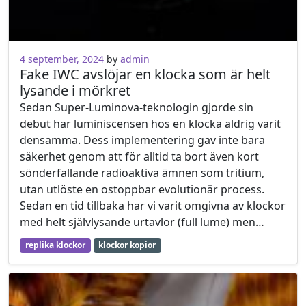
4 september, 2024
by
admin
Fake IWC avslöjar en klocka som är helt
lysande i mörkret
Sedan Super-Luminova-teknologin gjorde sin
debut har luminiscensen hos en klocka aldrig varit
densamma. Dess implementering gav inte bara
säkerhet genom att för alltid ta bort även kort
sönderfallande radioaktiva ämnen som tritium,
utan utlöste en ostoppbar evolutionär process.
Sedan en tid tillbaka har vi varit omgivna av klockor
med helt självlysande urtavlor (full lume) men…
replika klockor
klockor kopior