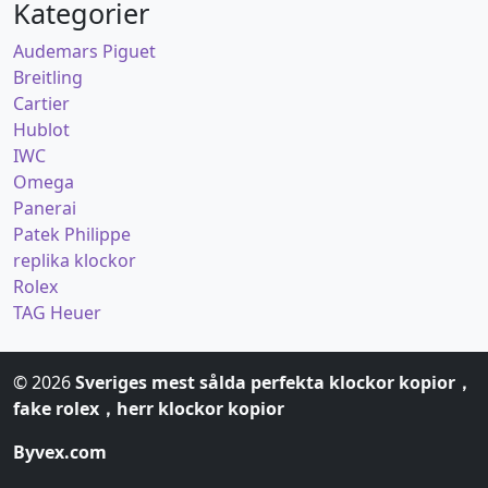
Kategorier
Audemars Piguet
Breitling
Cartier
Hublot
IWC
Omega
Panerai
Patek Philippe
replika klockor
Rolex
TAG Heuer
© 2026
Sveriges mest sålda perfekta klockor kopior，
fake rolex，herr klockor kopior
Byvex.com