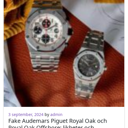
3 september, 2024
by
admin
Fake Audemars Piguet Royal Oak och
Royal Oak Offshore: likheter och