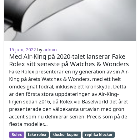
23 maj, 2022
15 juni, 2022
by
admin
Med Air-King på 2020-talet lanserar Fake
Rolex sitt senaste på Watches & Wonders
Fake Rolex presenterar en ny generation av sin Air-
King på årets Watches & Wonders, med ett helt
omdesignat fodral, inklusive ett kronskydd. Detta
är den första stora uppdateringen av Air-King-
linjen sedan 2016, då Rolex vid Baselworld det året
presenterade den välbekanta urtavlan med grön
accent som nu definierar serien. Precis som på de
flesta modeller…
Rolex
fake rolex
klockor kopior
replika klockor