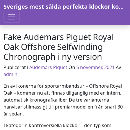
Hoppa till innehåll
Sveriges mest sålda perfekta klockor kopior，fake rolex，herr klockor kopior
Fake Audemars Piguet Royal
Oak Offshore Selfwinding
Chronograph i ny version
4 november, 2021
Publicerat i
Audemars Piguet
On
5 november, 2021
Av
admin
En av ikonerna för sportarmbandsur – Offshore Royal
Oak – kommer nu att finnas tillgänglig med en intern,
automatisk kronografkaliber. De tre varianterna
hänvisar stilmässigt till premiärmodellen från snart 30
år sedan.
I kategorin kontroversiella klockor – den typ som