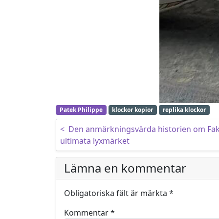
Patek Philippe
klockor kopior
replika klockor
Inläggsnavigering
<
Den anmärkningsvärda historien om Fake C
ultimata lyxmärket
Lämna en kommentar
Obligatoriska fält är märkta
*
Kommentar
*