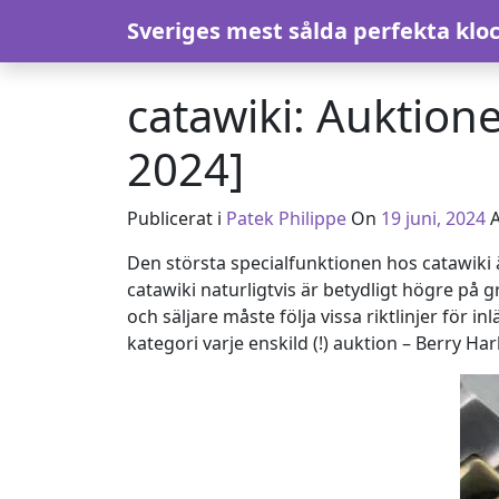
Hoppa till innehåll
Sveriges mest sålda perfekta klo
catawiki: Auktion
2024]
Publicerat i
Patek Philippe
On
19 juni, 2024
Den största specialfunktionen hos catawiki 
catawiki naturligtvis är betydligt högre på g
och säljare måste följa vissa riktlinjer fö
kategori varje enskild (!) auktion – Berry H