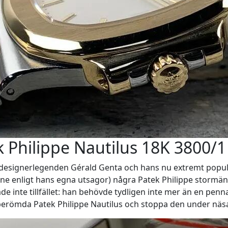
ek Philippe Nautilus 18K 3800/1
kdesignerlegenden Gérald Genta och hans nu extremt populä
e enligt hans egna utsagor) några Patek Philippe stormän m
ade inte tillfället: han behövde tydligen inte mer än en penn
 berömda Patek Philippe Nautilus och stoppa den under näs