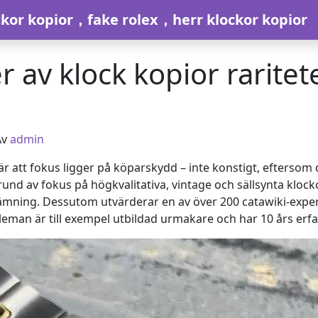
ckor kopior，fake rolex，herr klockor kopior
er av klock kopior rarit
Av
admin
är att fokus ligger på köparskydd – inte konstigt, eftersom
rund av fokus på högkvalitativa, vintage och sällsynta klock
r inlämning. Dessutom utvärderar en av över 200 catawiki-ex
arleman är till exempel utbildad urmakare och har 10 års er