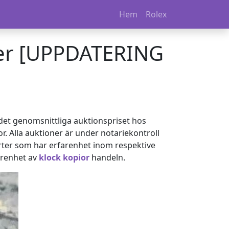
Hem
Rolex
eter [UPPDATERING
 det genomsnittliga auktionspriset hos
or. Alla auktioner är under notariekontroll
perter som har erfarenhet inom respektive
farenhet av
klock kopior
handeln.