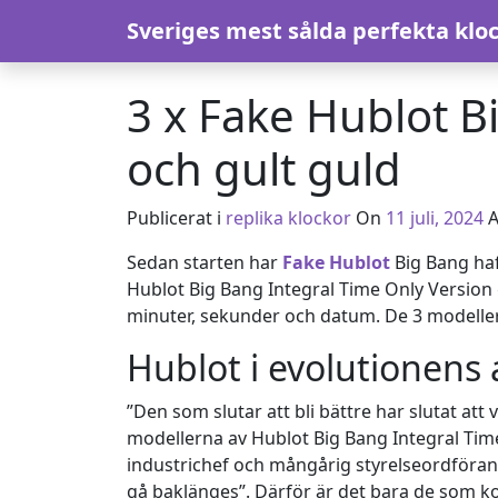
Hoppa till innehåll
Sveriges mest sålda perfekta klo
3 x Fake Hublot B
och gult guld
Publicerat i
replika klockor
On
11 juli, 2024
A
Sedan starten har
Fake Hublot
Big Bang haf
Hublot Big Bang Integral Time Only Version g
minuter, sekunder och datum. De 3 modellerna
Hublot i evolutionens
”Den som slutar att bli bättre har slutat a
modellerna av Hublot Big Bang Integral Time
industrichef och mångårig styrelseordförand
gå baklänges”. Därför är det bara de som k