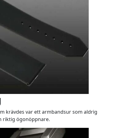
g
som krävdes var ett armbandsur som aldrig
en riktig ögonöppnare.