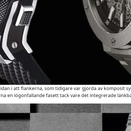
an i att flankerna, som tidigare var gjorda av komposit synt
rna en iögonfallande fasett tack vare det integrerade länk