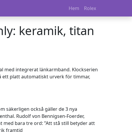
Hem
Rolex
ly: keramik, titan
al med integrerat länkarmband. Klockserien
 ett platt automatiskt urverk för timmar,
om säkerligen också gäller de 3 nya
senthal. Rudolf von Bennigsen-Foerder,
ed bara tre ord: ”Att stå still betyder att
ik framtid