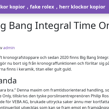
ckor kopior，fake rolex，herr klockor kopior
ig Bang Integral Time On
v
admin
t kronografstoppare och sedan 2020 finns Big Bang Integr
ör nu bort sig från kronograffunktionen och förlitar sig på
 finns i keramik, titan eller gult guld.
 anda
tt vara bra.” Denna maxim om framtidsorienterad handling, s
 Only, tillskrivs den tyske porslinsentreprenören Philip Ro
e för VEBA AG, brukade uttrycka saker ännu mer kortfattat m
ontinuerligt utvecklas som kan se fram emot en framgångsr