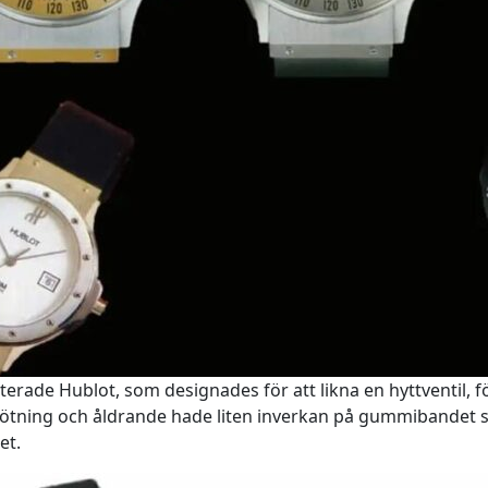
rade Hublot, som designades för att likna en hyttventil,
n, nötning och åldrande hade liten inverkan på gummibande
et.